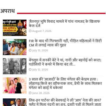
अपराध
जैतनपुर भूमि विवाद मामले में पांच नामजद के खिलाफ
केस दर्ज
August 7, 2026
FIR के बाद भी गिरफ्तारी नहीं, पीड़ित महिलाओं ने डिप्टी
CM से लगाई न्याय की गुहार
July 13, 2026
बेंगलुरु में सनकी बेटे ने मां, नानी और बहनोई को काटा;
पड़ोसियों ने कमरे में किया बंद तो…
July 12, 2026
3 साल की ‘आजादी’ के लिए मंगेतर की बेरहम हत्या :
लोहागढ़ किले का खौफनाक सच, प्रेमी के साथ मिलकर
मंगेतर को खाई में धकेला!
June 28, 2026
लिव-इन पार्टनर की बेवफाई ने ली ‘आप’ नेता की जान?
फ्लैट में मिला नंदनी का शव, दूसरी पत्नी से मिलने जाता