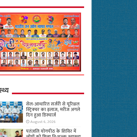
स्थ्य
सेल-आधारित सर्जरी से यूरिथ्रल
स्ट्रिक्चर का इलाज, मरीज अगले
दिन हुआ डिस्चार्ज
August 6, 2026
पतंजलि योगपीठ के शिविर में
लोगों को मिला नि:शुल्क स्वास्थ्य