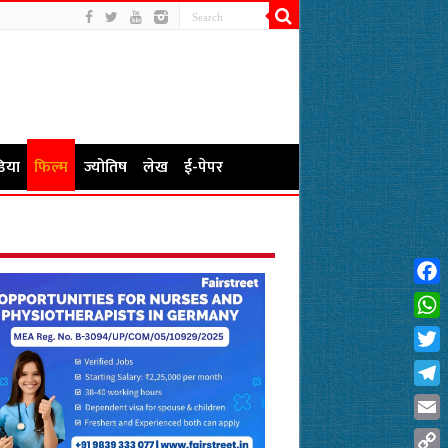
िया
फिल्म
ज्योतिष
लेख
ई-पेपर
Fac
Wha
Twit
Tel
Emai