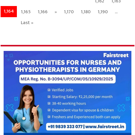
1,162
1,163
1,164
1,165
1,166
»
1,170
1,180
1,190
...
Last »