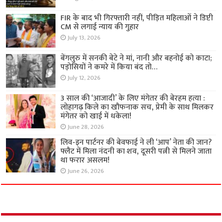
FIR के बाद भी गिरफ्तारी नहीं, पीड़ित महिलाओं ने डिप्टी
CM से लगाई न्याय की गुहार
July 13, 2026
बेंगलुरु में सनकी बेटे ने मां, नानी और बहनोई को काटा;
पड़ोसियों ने कमरे में किया बंद तो…
July 12, 2026
3 साल की ‘आजादी’ के लिए मंगेतर की बेरहम हत्या :
लोहागढ़ किले का खौफनाक सच, प्रेमी के साथ मिलकर
मंगेतर को खाई में धकेला!
June 28, 2026
लिव-इन पार्टनर की बेवफाई ने ली ‘आप’ नेता की जान?
फ्लैट में मिला नंदनी का शव, दूसरी पत्नी से मिलने जाता
था फरार असलम!
June 26, 2026