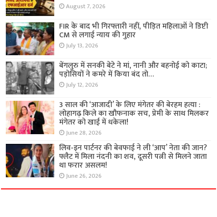
August 7, 2026
FIR के बाद भी गिरफ्तारी नहीं, पीड़ित महिलाओं ने डिप्टी
CM से लगाई न्याय की गुहार
July 13, 2026
बेंगलुरु में सनकी बेटे ने मां, नानी और बहनोई को काटा;
पड़ोसियों ने कमरे में किया बंद तो…
July 12, 2026
3 साल की ‘आजादी’ के लिए मंगेतर की बेरहम हत्या :
लोहागढ़ किले का खौफनाक सच, प्रेमी के साथ मिलकर
मंगेतर को खाई में धकेला!
June 28, 2026
लिव-इन पार्टनर की बेवफाई ने ली ‘आप’ नेता की जान?
फ्लैट में मिला नंदनी का शव, दूसरी पत्नी से मिलने जाता
था फरार असलम!
June 26, 2026