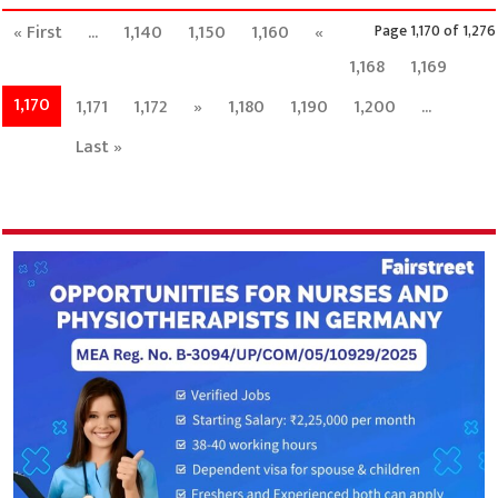
« First
...
1,140
1,150
1,160
«
Page 1,170 of 1,276
1,168
1,169
1,170
1,171
1,172
»
1,180
1,190
1,200
...
Last »