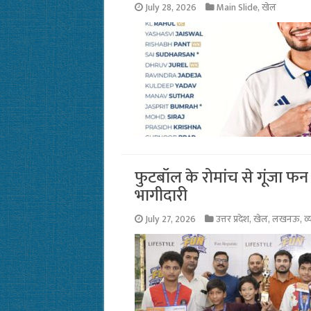
July 28, 2026
Main Slide
,
खेल
फुटबॉल के रोमांच से गूंजा फन
भागीदारी
July 27, 2026
उत्तर प्रदेश
,
खेल
,
लखनऊ
,
व्