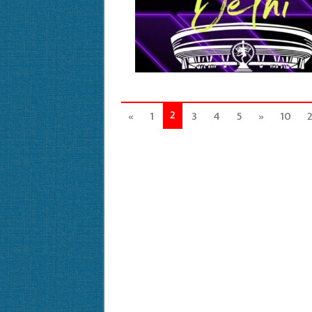
2
«
1
3
4
5
»
10