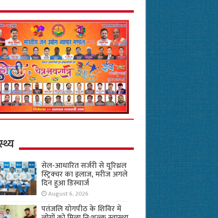
स्थ्य
सेल-आधारित सर्जरी से यूरिथ्रल
स्ट्रिक्चर का इलाज, मरीज अगले
दिन हुआ डिस्चार्ज
August 6, 2026
पतंजलि योगपीठ के शिविर में
लोगों को मिला नि:शुल्क स्वास्थ्य