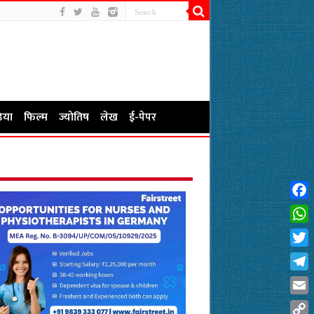
िया
फिल्म
ज्योतिष
लेख
ई-पेपर
Fac
Wha
Twit
Tel
Emai