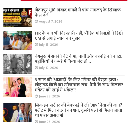
जैतनपुर भूमि विवाद मामले में पांच नामजद के खिलाफ
केस दर्ज
August 7, 2026
FIR के बाद भी गिरफ्तारी नहीं, पीड़ित महिलाओं ने डिप्टी
CM से लगाई न्याय की गुहार
July 13, 2026
बेंगलुरु में सनकी बेटे ने मां, नानी और बहनोई को काटा;
पड़ोसियों ने कमरे में किया बंद तो…
July 12, 2026
3 साल की ‘आजादी’ के लिए मंगेतर की बेरहम हत्या :
लोहागढ़ किले का खौफनाक सच, प्रेमी के साथ मिलकर
मंगेतर को खाई में धकेला!
June 28, 2026
लिव-इन पार्टनर की बेवफाई ने ली ‘आप’ नेता की जान?
फ्लैट में मिला नंदनी का शव, दूसरी पत्नी से मिलने जाता
था फरार असलम!
June 26, 2026