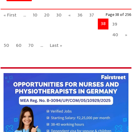
« First
...
10
20
30
«
36
37
Page 38 of 256
38
39
40
»
50
60
70
...
Last »