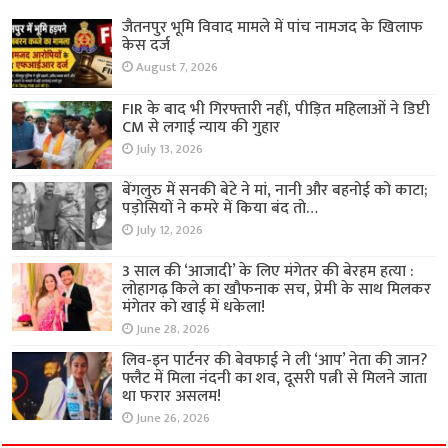
जैतनपुर भूमि विवाद मामले में पांच नामजद के खिलाफ
केस दर्ज
August 7, 2026
FIR के बाद भी गिरफ्तारी नहीं, पीड़ित महिलाओं ने डिप्टी
CM से लगाई न्याय की गुहार
July 13, 2026
बेंगलुरु में सनकी बेटे ने मां, नानी और बहनोई को काटा;
पड़ोसियों ने कमरे में किया बंद तो…
July 12, 2026
3 साल की ‘आजादी’ के लिए मंगेतर की बेरहम हत्या :
लोहागढ़ किले का खौफनाक सच, प्रेमी के साथ मिलकर
मंगेतर को खाई में धकेला!
June 28, 2026
लिव-इन पार्टनर की बेवफाई ने ली ‘आप’ नेता की जान?
फ्लैट में मिला नंदनी का शव, दूसरी पत्नी से मिलने जाता
था फरार असलम!
June 26, 2026