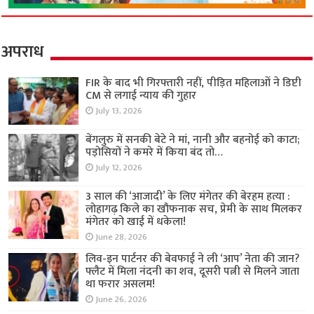
अपराध
FIR के बाद भी गिरफ्तारी नहीं, पीड़ित महिलाओं ने डिप्टी
CM से लगाई न्याय की गुहार
July 13, 2026
बेंगलुरु में सनकी बेटे ने मां, नानी और बहनोई को काटा;
पड़ोसियों ने कमरे में किया बंद तो…
July 12, 2026
3 साल की ‘आजादी’ के लिए मंगेतर की बेरहम हत्या :
लोहागढ़ किले का खौफनाक सच, प्रेमी के साथ मिलकर
मंगेतर को खाई में धकेला!
June 28, 2026
लिव-इन पार्टनर की बेवफाई ने ली ‘आप’ नेता की जान?
फ्लैट में मिला नंदनी का शव, दूसरी पत्नी से मिलने जाता
था फरार असलम!
June 26, 2026