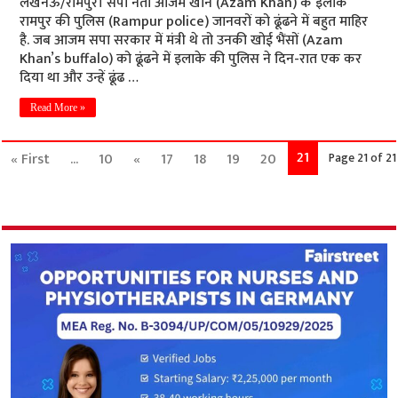
लखनऊ/रामपुर। सपा नेता आजम खान (Azam Khan) के इलाके
रामपुर की पुलिस (Rampur police) जानवरों को ढूंढने में बहुत माहिर
है. जब आजम सपा सरकार में मंत्री थे तो उनकी खोई भैंसों (Azam
Khan’s buffalo) को ढूंढने में इलाके की पुलिस ने दिन-रात एक कर
दिया था और उन्हें ढूंढ …
Read More »
21
« First
...
10
«
17
18
19
20
Page 21 of 21