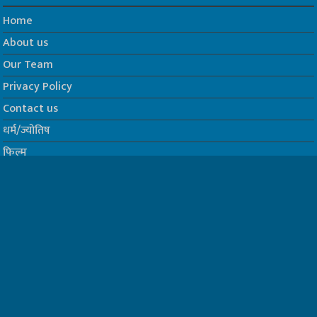
Home
About us
Our Team
Privacy Policy
Contact us
धर्म/ज्योतिष
फिल्म
Join us on Facebook
Follow us on Twitter
Website Developed by -
Prabhat Media Creations
© Copyrights 2026, All Rights Reserved to TelescopeToday.IN