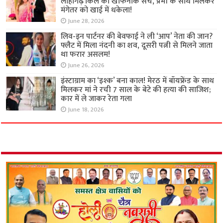
लोहागढ़ किले का खौफनाक सच, प्रेमी के साथ मिलकर
मंगेतर को खाई में धकेला!
June 28, 2026
लिव-इन पार्टनर की बेवफाई ने ली ‘आप’ नेता की जान?
फ्लैट में मिला नंदनी का शव, दूसरी पत्नी से मिलने जाता
था फरार असलम!
June 26, 2026
इंस्टाग्राम का ‘इश्क’ बना काल! मेरठ में बॉयफ्रेंड के साथ
मिलकर मां ने रची 7 साल के बेटे की हत्या की साजिश;
कार में ले जाकर रेता गला
June 18, 2026