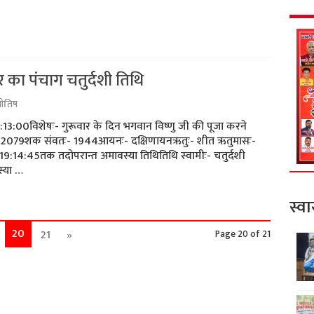
 का पंचाग चतुर्दशी तिथि
्योतिष
 05:13:00विशेषः- गुरूवार के दिन भगवान विष्णु जी की पूजा करने
 संवतः- 2079शक संवतः- 1944आयनः- दक्षिणायनऋतुः- शीत ऋतुमासः-
थि 19:14:45तक तदोपरान्त अमावस्या तिथितिथि स्वामीः- चतुर्दशी
स्या …
स्वा
20
21
»
Page 20 of 21