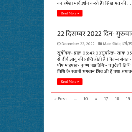
का हमेशा मार्गदर्शन करते हैं। सिख मत की …
Read More »
22 दिसम्बर 2022 दिन- गुरुवार
December 22, 2022
Main Slide
,
धर्म/ज
सूर्योदयः- प्रातः 06:47:00सूर्यास्तः- सायः
से दीर्घ आयु की प्राप्ति होती है ।विक्रम
पौष माहपक्षः- कृष्ण पक्षतिथिः- चतुर्दशी ति
तिथि के स्वामी भगवान शिव जी हैं तथा अमाव
Read More »
« First
...
10
«
17
18
19