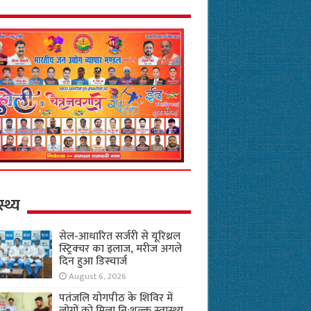
स्थ्य
सेल-आधारित सर्जरी से यूरिथ्रल
स्ट्रिक्चर का इलाज, मरीज अगले
दिन हुआ डिस्चार्ज
August 6, 2026
पतंजलि योगपीठ के शिविर में
लोगों को मिला नि:शुल्क स्वास्थ्य