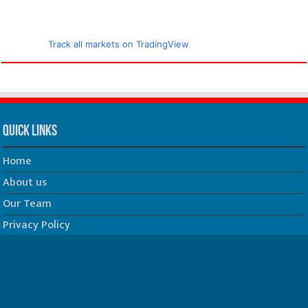
Track all markets on TradingView
Quick Links
Home
About us
Our Team
Privacy Policy
Contact us
धर्म/ज्योतिष
फिल्म