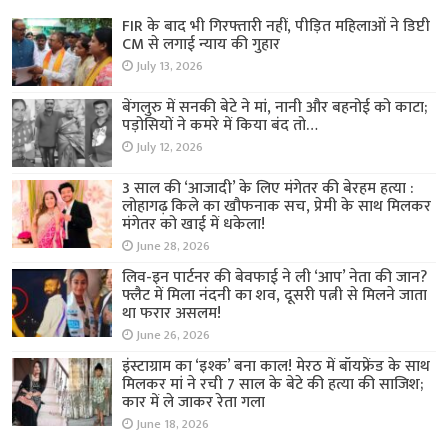
FIR के बाद भी गिरफ्तारी नहीं, पीड़ित महिलाओं ने डिप्टी
CM से लगाई न्याय की गुहार
July 13, 2026
बेंगलुरु में सनकी बेटे ने मां, नानी और बहनोई को काटा;
पड़ोसियों ने कमरे में किया बंद तो…
July 12, 2026
3 साल की ‘आजादी’ के लिए मंगेतर की बेरहम हत्या :
लोहागढ़ किले का खौफनाक सच, प्रेमी के साथ मिलकर
मंगेतर को खाई में धकेला!
June 28, 2026
लिव-इन पार्टनर की बेवफाई ने ली ‘आप’ नेता की जान?
फ्लैट में मिला नंदनी का शव, दूसरी पत्नी से मिलने जाता
था फरार असलम!
June 26, 2026
इंस्टाग्राम का ‘इश्क’ बना काल! मेरठ में बॉयफ्रेंड के साथ
मिलकर मां ने रची 7 साल के बेटे की हत्या की साजिश;
कार में ले जाकर रेता गला
June 18, 2026