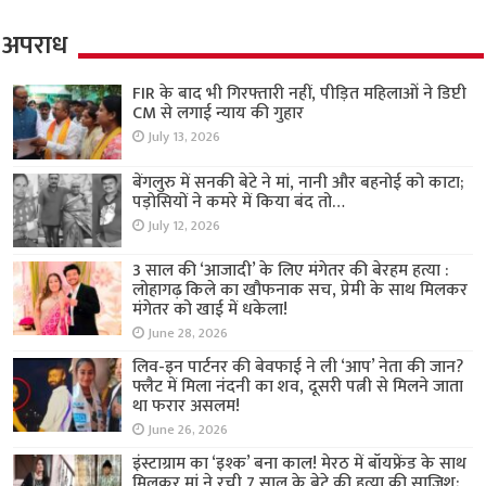
अपराध
FIR के बाद भी गिरफ्तारी नहीं, पीड़ित महिलाओं ने डिप्टी
CM से लगाई न्याय की गुहार
July 13, 2026
बेंगलुरु में सनकी बेटे ने मां, नानी और बहनोई को काटा;
पड़ोसियों ने कमरे में किया बंद तो…
July 12, 2026
3 साल की ‘आजादी’ के लिए मंगेतर की बेरहम हत्या :
लोहागढ़ किले का खौफनाक सच, प्रेमी के साथ मिलकर
मंगेतर को खाई में धकेला!
June 28, 2026
लिव-इन पार्टनर की बेवफाई ने ली ‘आप’ नेता की जान?
फ्लैट में मिला नंदनी का शव, दूसरी पत्नी से मिलने जाता
था फरार असलम!
June 26, 2026
इंस्टाग्राम का ‘इश्क’ बना काल! मेरठ में बॉयफ्रेंड के साथ
मिलकर मां ने रची 7 साल के बेटे की हत्या की साजिश;