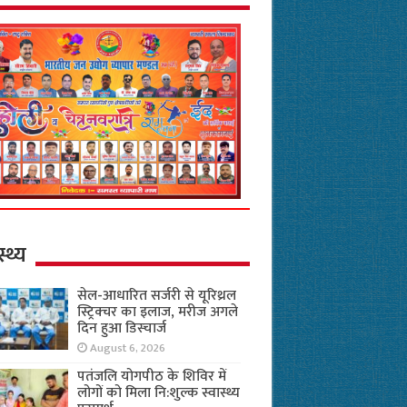
स्थ्य
सेल-आधारित सर्जरी से यूरिथ्रल
स्ट्रिक्चर का इलाज, मरीज अगले
दिन हुआ डिस्चार्ज
August 6, 2026
पतंजलि योगपीठ के शिविर में
लोगों को मिला नि:शुल्क स्वास्थ्य