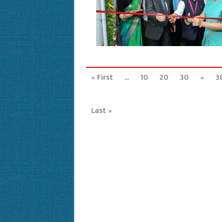
« First
...
10
20
30
«
3
Last »