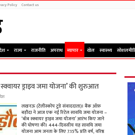
vacy Policy
Contact us
रदेश
राज्य
राजनीति
अपराध
व्यापार
खेल
स्वास्थ्य
सोशलमीड
स्क्वायर ड्राइव जमा योजना’ की शुरुआत
रदेश
लखनऊ (टेलीस्कोप टुडे संवाददाता)। बैंक ऑफ़
बड़ौदा ने आज एक नई रिटेल सावधि जमा योजना –
‘बॉब स्क्वायर ड्राइव जमा योजना’ आरंभ किए जाने
की घोषणा की। 444-दिवसीय यह सावधि जमा
योजना आम जनता के लिए 7.15% प्रति वर्ष, वरिष्ठ