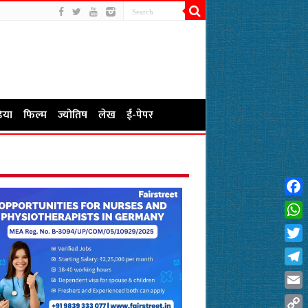
िया
फिल्म
ज्योतिष
लेख
ई-पेपर
Fac
Wha
Twit
Tel
Emai