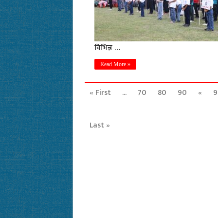
विभिन्न …
Read More »
« First
...
70
80
90
«
9
Last »