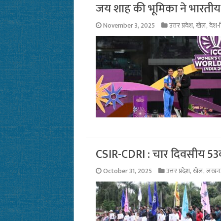
जय शाह की भूमिका ने भारतीय 
November 3, 2025
उत्तर प्रदेश
,
खेल
,
देश-
CSIR-CDRI : चार दिवसीय 53वां 
October 31, 2025
उत्तर प्रदेश
,
खेल
,
लखन