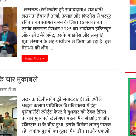
खनऊ
लखनऊ (टेलीस्कोप टुडे संवाददाता)। राजधानी
लखनऊ तैयार है ऊर्जा, उत्साह और फिटनेस से भरपूर
रविवार का स्वागत करने के लिए। 16 नवंबर को
एसके लखनऊ मैराथन 2025 का आयोजन इंस्टिट्यूट
ऑफ़ इवेंट मैनेजमेंट, एसके फाइनेंस और संस्कृति
युवा संस्थान के सह-प्रायोजन से किया जा रहा है। इस
मैराथन की थीम …
Read More »
के चार मुकाबले
खनऊ
,
शिक्षा
लखनऊ (टेलीस्कोप टुडे संवाददाता)। डॉ. एपीजे
अब्दुल कलाम प्राविधिक विश्वविद्यालय में इंट्रा
यूनिवर्सिटी स्पोर्ट्स फेस्ट में बुधवार को टेबल टेनिस
के चार मुकाबले खेले गए। पहला मैच सीओई 11 और
रजिस्ट्रार 11 के बीच हुआ, इसके विजेता शांतनु पाठक
रहे। जबकि पुरुषों का दूसरा मैच डीन 11 और एफओ