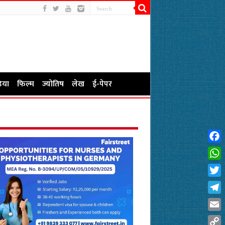
िया
फिल्म
ज्योतिष
लेख
ई-पेपर
Fac
Wha
Twit
Tel
Emai