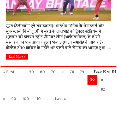
सूरत (टेलीस्कोप टुडे संवाददाता)। भारतीय सिनेमा के मेगास्टार्स और
सुपरस्टार्स की मौजूदगी में सूरत के लालभाई कॉन्ट्रैक्टर स्टेडियम में
शुक्रवार को इंडियन स्ट्रीट प्रीमियर लीग (आईएसपीएल) के तीसरे
संस्करण का भव्य आगाज़ हुआ। भव्य उद्घाटन समारोह के बाद हाई-
वोल्टेज टी10 क्रिकेट के महीने भर चलने वाले रोमांच का आग़ाज़ हुआ। …
Read More »
« First
...
50
60
70
«
78
79
Page 80 of 114
80
81
82
»
90
100
110
...
Last »