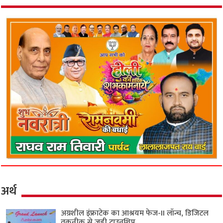
अर्थ
अग्रशील इंफ्राटेक का आश्रयम फेज-II लॉन्च, डिजिटल
तकनीक से जुड़ी टाउनशिप