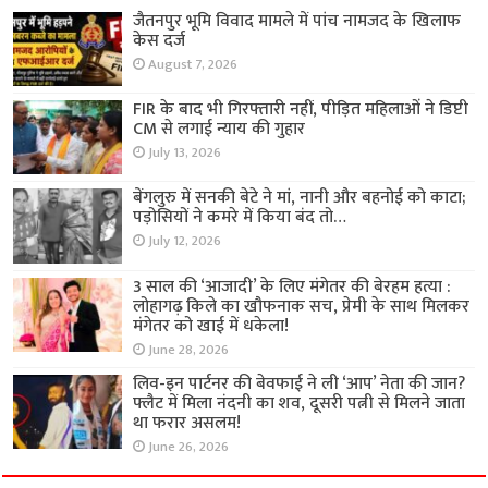
जैतनपुर भूमि विवाद मामले में पांच नामजद के खिलाफ
केस दर्ज
August 7, 2026
FIR के बाद भी गिरफ्तारी नहीं, पीड़ित महिलाओं ने डिप्टी
CM से लगाई न्याय की गुहार
July 13, 2026
बेंगलुरु में सनकी बेटे ने मां, नानी और बहनोई को काटा;
पड़ोसियों ने कमरे में किया बंद तो…
July 12, 2026
3 साल की ‘आजादी’ के लिए मंगेतर की बेरहम हत्या :
लोहागढ़ किले का खौफनाक सच, प्रेमी के साथ मिलकर
मंगेतर को खाई में धकेला!
June 28, 2026
लिव-इन पार्टनर की बेवफाई ने ली ‘आप’ नेता की जान?
फ्लैट में मिला नंदनी का शव, दूसरी पत्नी से मिलने जाता
था फरार असलम!
June 26, 2026