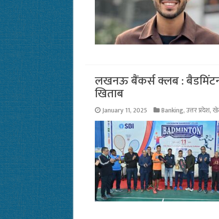
लखनऊ बैंकर्स क्लब : बैडमिंटन ट
खिताब
January 11, 2025
Banking
,
उत्तर प्रदेश
,
ख