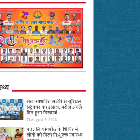
स्थ्य
सेल-आधारित सर्जरी से यूरिथ्रल
स्ट्रिक्चर का इलाज, मरीज अगले
दिन हुआ डिस्चार्ज
August 6, 2026
पतंजलि योगपीठ के शिविर में
लोगों को मिला नि:शुल्क स्वास्थ्य