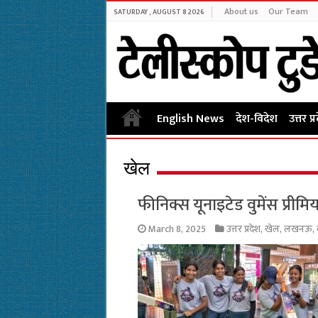
About us
Our Team
SATURDAY , AUGUST 8 2026
English News
देश-विदेश
उत्तर प्
खेल
फीनिक्स यूनाइटेड वुमेंस प्र
March 8, 2025
उत्तर प्रदेश
,
खेल
,
लखनऊ
,