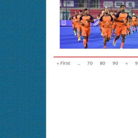
« First
...
70
80
90
«
9