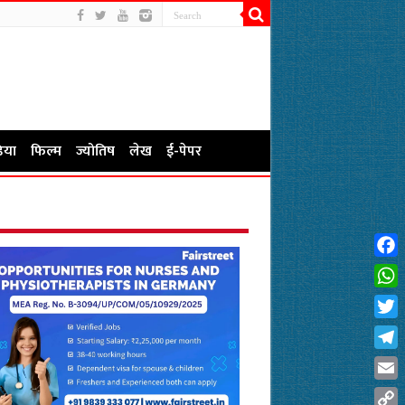
िया
फिल्म
ज्योतिष
लेख
ई-पेपर
Fac
Wha
Twit
Tel
Emai