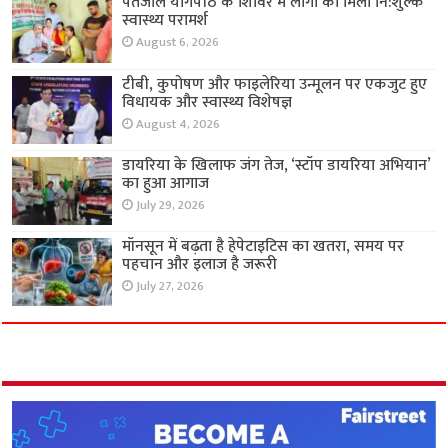
पतंजलि योगपीठ के शिविर में लोगों को मिला नि:शुल्क
स्वास्थ्य परामर्श
August 6, 2026
टीबी, कुपोषण और फाइलेरिया उन्मूलन पर एकजुट हुए
विधायक और स्वास्थ्य विशेषज्ञ
August 4, 2026
डायरिया के खिलाफ जंग तेज, ‘स्टॉप डायरिया अभियान’
का हुआ आगाज
July 29, 2026
मॉनसून में बढ़ता है हेपेटाइटिस का खतरा, समय पर
पहचान और इलाज है जरूरी
July 27, 2026