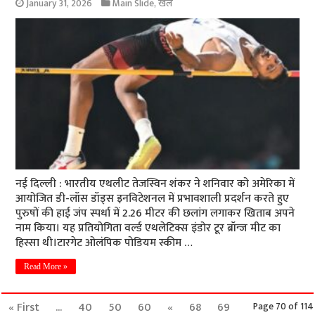
January 31, 2026
Main Slide
,
खेल
नई दिल्ली : भारतीय एथलीट तेजस्विन शंकर ने शनिवार को अमेरिका में
आयोजित डी-लॉस डॉड्स इनविटेशनल में प्रभावशाली प्रदर्शन करते हुए
पुरुषों की हाई जंप स्पर्धा में 2.26 मीटर की छलांग लगाकर खिताब अपने
नाम किया। यह प्रतियोगिता वर्ल्ड एथलेटिक्स इंडोर टूर ब्रॉन्ज मीट का
हिस्सा थी।टारगेट ओलंपिक पोडियम स्कीम …
Read More »
« First
...
40
50
60
«
68
69
Page 70 of 114