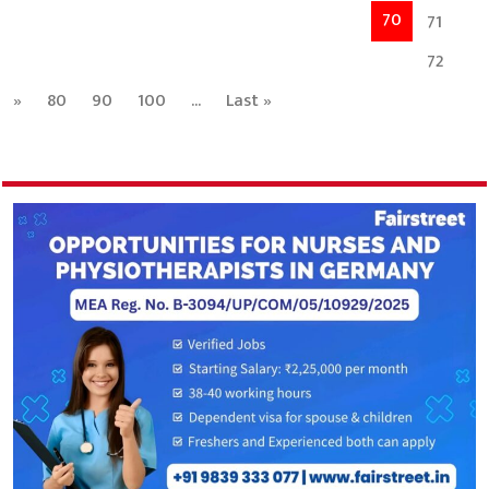
70
71
72
»
80
90
100
...
Last »