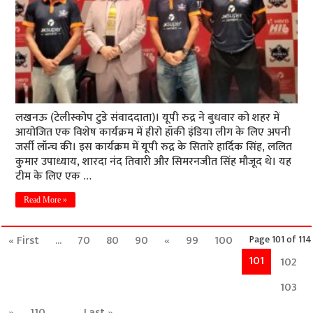
लखनऊ (टेलीस्कोप टुडे संवाददाता)। यूपी रुद्र ने बुधवार को शहर में
आयोजित एक विशेष कार्यक्रम में हीरो हॉकी इंडिया लीग के लिए अपनी
जर्सी लॉन्च की। इस कार्यक्रम में यूपी रुद्र के सितारे हार्दिक सिंह, ललित
कुमार उपाध्याय, शारदा नंद तिवारी और सिमरनजीत सिंह मौजूद थे। यह
टीम के लिए एक …
Read More »
« First
...
70
80
90
«
99
100
Page 101 of 114
101
102
103
»
110
...
Last »