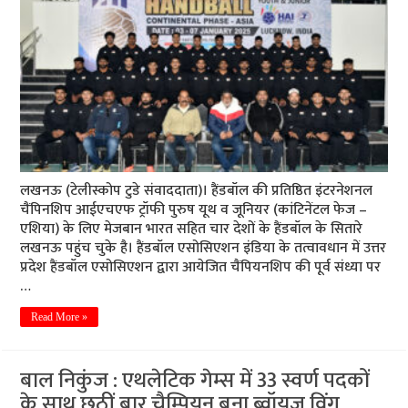
लखनऊ (टेलीस्कोप टुडे संवाददाता)। हैंडबॉल की प्रतिष्ठित इंटरनेशनल
चैंपिनशिप आईएचएफ ट्रॉफी पुरुष यूथ व जूनियर (कांटिनेंटल फेज –
एशिया) के लिए मेजबान भारत सहित चार देशों के हैंडबॉल के सितारे
लखनऊ पहुंच चुके है। हैंडबॉल एसोसिएशन इंडिया के तत्वावधान में उत्तर
प्रदेश हैंडबॉल एसोसिएशन द्वारा आयेजित चैंपियनशिप की पूर्व संध्या पर
…
Read More »
बाल निकुंज : एथलेटिक गेम्स में 33 स्वर्ण पदकों
के साथ छठीं बार चैम्पियन बना ब्वॉयज विंग