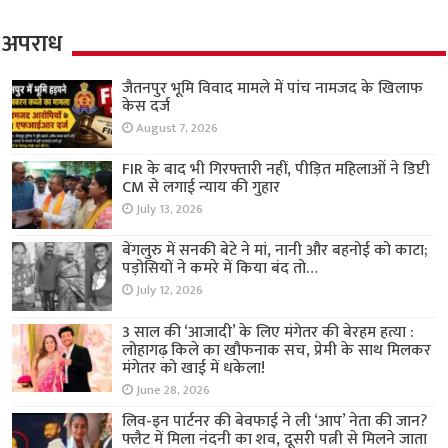
अपराध
जैतनपुर भूमि विवाद मामले में पांच नामजद के खिलाफ
केस दर्ज
August 7, 2026
FIR के बाद भी गिरफ्तारी नहीं, पीड़ित महिलाओं ने डिप्टी
CM से लगाई न्याय की गुहार
July 13, 2026
बेंगलुरु में सनकी बेटे ने मां, नानी और बहनोई को काटा;
पड़ोसियों ने कमरे में किया बंद तो…
July 12, 2026
3 साल की ‘आजादी’ के लिए मंगेतर की बेरहम हत्या :
लोहागढ़ किले का खौफनाक सच, प्रेमी के साथ मिलकर
मंगेतर को खाई में धकेला!
June 28, 2026
लिव-इन पार्टनर की बेवफाई ने ली ‘आप’ नेता की जान?
फ्लैट में मिला नंदनी का शव, दूसरी पत्नी से मिलने जाता