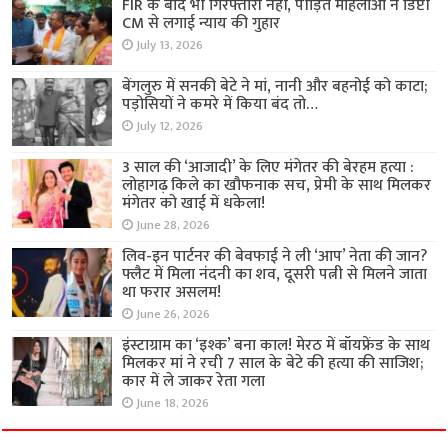
FIR के बाद भी गिरफ्तारी नहीं, पीड़ित महिलाओं ने डिप्टी
CM से लगाई न्याय की गुहार
July 13, 2026
बेंगलुरु में सनकी बेटे ने मां, नानी और बहनोई को काटा;
पड़ोसियों ने कमरे में किया बंद तो…
July 12, 2026
3 साल की ‘आजादी’ के लिए मंगेतर की बेरहम हत्या :
लोहागढ़ किले का खौफनाक सच, प्रेमी के साथ मिलकर
मंगेतर को खाई में धकेला!
June 28, 2026
लिव-इन पार्टनर की बेवफाई ने ली ‘आप’ नेता की जान?
फ्लैट में मिला नंदनी का शव, दूसरी पत्नी से मिलने जाता
था फरार असलम!
June 26, 2026
इंस्टाग्राम का ‘इश्क’ बना काल! मेरठ में बॉयफ्रेंड के साथ
मिलकर मां ने रची 7 साल के बेटे की हत्या की साजिश;
कार में ले जाकर रेता गला
June 18, 2026