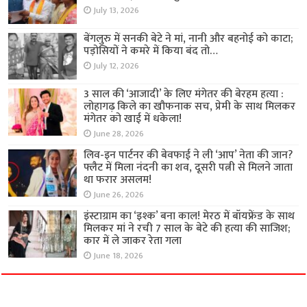
July 13, 2026
बेंगलुरु में सनकी बेटे ने मां, नानी और बहनोई को काटा;
पड़ोसियों ने कमरे में किया बंद तो…
July 12, 2026
3 साल की ‘आजादी’ के लिए मंगेतर की बेरहम हत्या :
लोहागढ़ किले का खौफनाक सच, प्रेमी के साथ मिलकर
मंगेतर को खाई में धकेला!
June 28, 2026
लिव-इन पार्टनर की बेवफाई ने ली ‘आप’ नेता की जान?
फ्लैट में मिला नंदनी का शव, दूसरी पत्नी से मिलने जाता
था फरार असलम!
June 26, 2026
इंस्टाग्राम का ‘इश्क’ बना काल! मेरठ में बॉयफ्रेंड के साथ
मिलकर मां ने रची 7 साल के बेटे की हत्या की साजिश;
कार में ले जाकर रेता गला
June 18, 2026