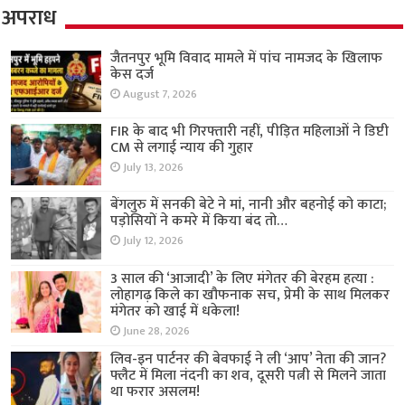
अपराध
जैतनपुर भूमि विवाद मामले में पांच नामजद के खिलाफ
केस दर्ज
August 7, 2026
FIR के बाद भी गिरफ्तारी नहीं, पीड़ित महिलाओं ने डिप्टी
CM से लगाई न्याय की गुहार
July 13, 2026
बेंगलुरु में सनकी बेटे ने मां, नानी और बहनोई को काटा;
पड़ोसियों ने कमरे में किया बंद तो…
July 12, 2026
3 साल की ‘आजादी’ के लिए मंगेतर की बेरहम हत्या :
लोहागढ़ किले का खौफनाक सच, प्रेमी के साथ मिलकर
मंगेतर को खाई में धकेला!
June 28, 2026
लिव-इन पार्टनर की बेवफाई ने ली ‘आप’ नेता की जान?
फ्लैट में मिला नंदनी का शव, दूसरी पत्नी से मिलने जाता
था फरार असलम!