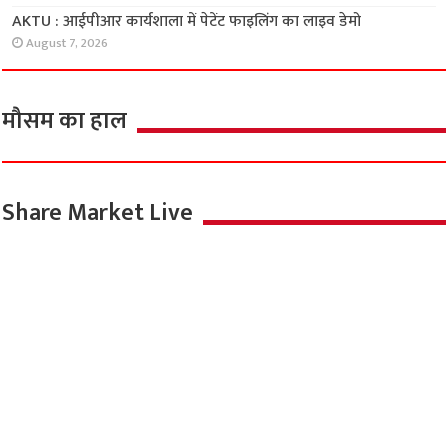
नशे के विरुद्ध एक अभियान
August 7, 2026
लॉजिक और कॉमन सेंस की होगी असली परीक्षा, ‘इंडिया
के टॉप 1%’ 5 सितंबर से
August 7, 2026
छिपे राज़ और रहस्यमयी शक्तियों की कहानी है
‘राजनंदिनी’
August 7, 2026
AKTU : प्लेसमेंट ड्राइव में शालिमार कॉर्पोरेशन ने 11
छात्रों को किया शॉर्टलिस्ट
August 7, 2026
AKTU : आईपीआर कार्यशाला में पेटेंट फाइलिंग का
लाइव डेमो
August 7, 2026