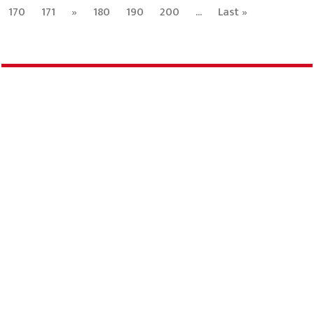
170
171
»
180
190
200
...
Last »