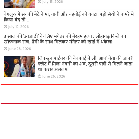
अपराध
जैतनपुर भूमि विवाद मामले में पांच नामजद के खिलाफ
केस दर्ज
August 7, 2026
FIR के बाद भी गिरफ्तारी नहीं, पीड़ित महिलाओं ने डिप्टी
CM से लगाई न्याय की गुहार
July 13, 2026
बेंगलुरु में सनकी बेटे ने मां, नानी और बहनोई को काटा;
पड़ोसियों ने कमरे में किया बंद तो…
July 12, 2026
3 साल की ‘आजादी’ के लिए मंगेतर की बेरहम हत्या :
लोहागढ़ किले का खौफनाक सच, प्रेमी के साथ मिलकर
मंगेतर को खाई में धकेला!
June 28, 2026
लिव-इन पार्टनर की बेवफाई ने ली ‘आप’ नेता की जान?