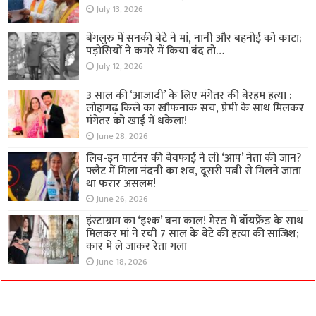
July 13, 2026
बेंगलुरु में सनकी बेटे ने मां, नानी और बहनोई को काटा;
पड़ोसियों ने कमरे में किया बंद तो…
July 12, 2026
3 साल की ‘आजादी’ के लिए मंगेतर की बेरहम हत्या :
लोहागढ़ किले का खौफनाक सच, प्रेमी के साथ मिलकर
मंगेतर को खाई में धकेला!
June 28, 2026
लिव-इन पार्टनर की बेवफाई ने ली ‘आप’ नेता की जान?
फ्लैट में मिला नंदनी का शव, दूसरी पत्नी से मिलने जाता
था फरार असलम!
June 26, 2026
इंस्टाग्राम का ‘इश्क’ बना काल! मेरठ में बॉयफ्रेंड के साथ
मिलकर मां ने रची 7 साल के बेटे की हत्या की साजिश;
कार में ले जाकर रेता गला
June 18, 2026