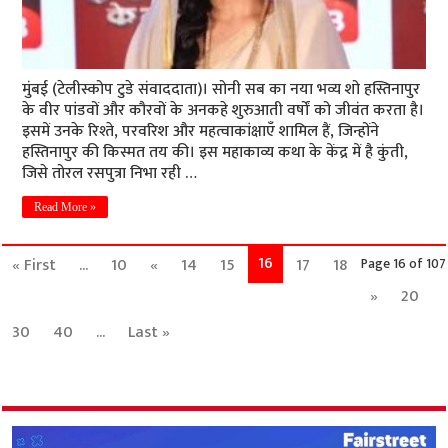
मुंबई (टेलीस्कोप टुडे संवाददाता)। सोनी सब का नया भव्य शो हस्तिनापुर
के वीर पांडवों और कौरवों के अनकहे शुरुआती वर्षों को जीवंत करता है।
इसमें उनके रिश्ते, परवरिश और महत्वाकांक्षाएँ शामिल हैं, जिन्होंने
हस्तिनापुर की किस्मत तय की। इस महाकाव्य कथा के केंद्र में है कुंती,
जिसे तोरल रसपुत्रा निभा रही …
Read More »
16
« First
...
10
«
14
15
17
18
Page 16 of 107
»
20
30
40
...
Last »