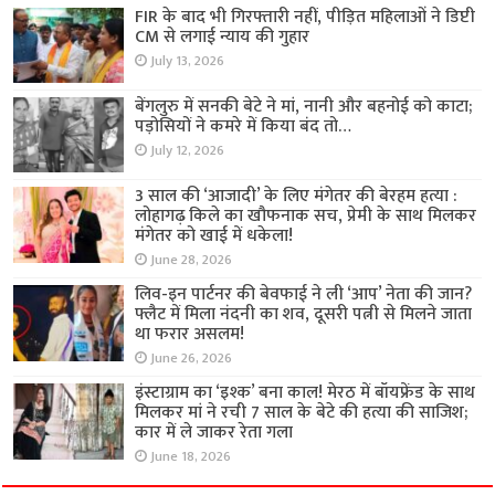
FIR के बाद भी गिरफ्तारी नहीं, पीड़ित महिलाओं ने डिप्टी
CM से लगाई न्याय की गुहार
July 13, 2026
बेंगलुरु में सनकी बेटे ने मां, नानी और बहनोई को काटा;
पड़ोसियों ने कमरे में किया बंद तो…
July 12, 2026
3 साल की ‘आजादी’ के लिए मंगेतर की बेरहम हत्या :
लोहागढ़ किले का खौफनाक सच, प्रेमी के साथ मिलकर
मंगेतर को खाई में धकेला!
June 28, 2026
लिव-इन पार्टनर की बेवफाई ने ली ‘आप’ नेता की जान?
फ्लैट में मिला नंदनी का शव, दूसरी पत्नी से मिलने जाता
था फरार असलम!
June 26, 2026
इंस्टाग्राम का ‘इश्क’ बना काल! मेरठ में बॉयफ्रेंड के साथ
मिलकर मां ने रची 7 साल के बेटे की हत्या की साजिश;
कार में ले जाकर रेता गला
June 18, 2026