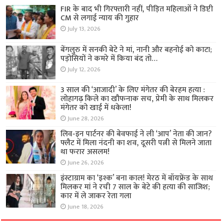
अपराध
FIR के बाद भी गिरफ्तारी नहीं, पीड़ित महिलाओं ने डिप्टी
CM से लगाई न्याय की गुहार
July 13, 2026
बेंगलुरु में सनकी बेटे ने मां, नानी और बहनोई को काटा;
पड़ोसियों ने कमरे में किया बंद तो…
July 12, 2026
3 साल की ‘आजादी’ के लिए मंगेतर की बेरहम हत्या :
लोहागढ़ किले का खौफनाक सच, प्रेमी के साथ मिलकर
मंगेतर को खाई में धकेला!
June 28, 2026
लिव-इन पार्टनर की बेवफाई ने ली ‘आप’ नेता की जान?
फ्लैट में मिला नंदनी का शव, दूसरी पत्नी से मिलने जाता
था फरार असलम!
June 26, 2026