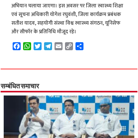
अभियान चलाया जाएगा। इस अवसर पर जिला स्वास्थ्य शिक्षा
एवं सूचना अधिकारी योगेश रघुवंशी, जिला कार्यक्रम प्रबंधक
सतीश यादव, सहयोगी संस्था विश्व स्वास्थ्य संगठन, यूनिसेफ
और सीफॉर के प्रतिनिधि मौजूद रहे।
F
W
T
T
E
C
S
a
h
w
e
m
o
h
c
a
i
l
a
p
a
e
t
t
e
i
y
r
b
s
t
g
l
L
e
o
A
e
r
i
सम्बंधित समाचार
o
p
r
a
n
k
p
m
k