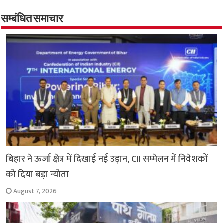
b
s
t
g
l
L
e
o
A
e
r
i
सम्बंधित समाचार
o
p
r
a
n
k
p
m
k
बिहार ने ऊर्जा क्षेत्र में दिखाई नई उड़ान, CII सम्मेलन में निवेशकों
को दिया बड़ा न्योता
August 7, 2026