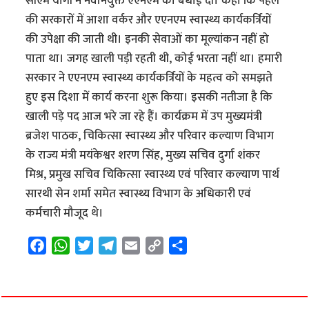
सीएम योगी ने नवनियुक्त एएनएम को बधाई दी। कहा कि पहले
की सरकारों में आशा वर्कर और एएनएम स्वास्थ्य कार्यकर्त्रियों
की उपेक्षा की जाती थी। इनकी सेवाओं का मूल्यांकन नहीं हो
पाता था। जगह खाली पड़ी रहती थी, कोई भरता नहीं था। हमारी
सरकार ने एएनएम स्वास्थ्य कार्यकर्त्रियों के महत्व को समझते
हुए इस दिशा में कार्य करना शुरू किया। इसकी नतीजा है कि
खाली पड़े पद आज भरे जा रहे हैं। कार्यक्रम में उप मुख्यमंत्री
ब्रजेश पाठक, चिकित्सा स्वास्थ्य और परिवार कल्याण विभाग
के राज्य मंत्री मयंकेश्वर शरण सिंह, मुख्य सचिव दुर्गा शंकर
मिश्र, प्रमुख सचिव चिकित्सा स्वास्थ्य एवं परिवार कल्याण पार्थ
सारथी सेन शर्मा समेत स्वास्थ्य विभाग के अधिकारी एवं
कर्मचारी मौजूद थे।
F
W
T
T
E
C
S
a
h
w
e
m
o
h
c
a
i
l
a
p
a
e
t
t
e
i
y
r