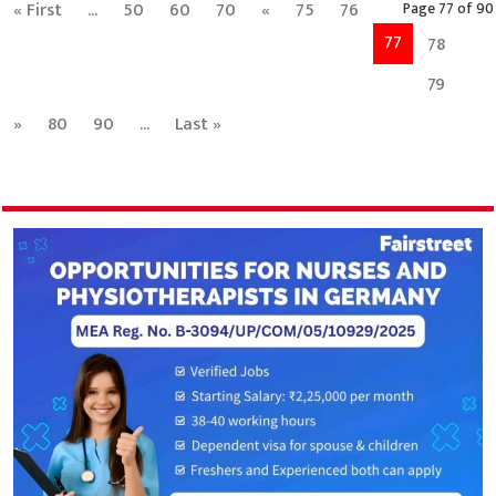
« First
...
50
60
70
«
75
76
Page 77 of 90
77
78
79
»
80
90
...
Last »