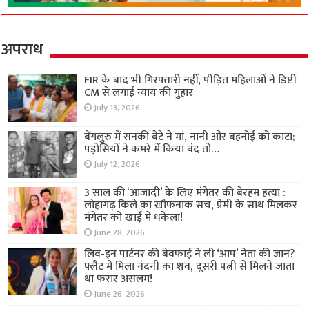
अपराध
FIR के बाद भी गिरफ्तारी नहीं, पीड़ित महिलाओं ने डिप्टी
CM से लगाई न्याय की गुहार
July 13, 2026
बेंगलुरु में सनकी बेटे ने मां, नानी और बहनोई को काटा;
पड़ोसियों ने कमरे में किया बंद तो…
July 12, 2026
3 साल की ‘आजादी’ के लिए मंगेतर की बेरहम हत्या :
लोहागढ़ किले का खौफनाक सच, प्रेमी के साथ मिलकर
मंगेतर को खाई में धकेला!
June 28, 2026
लिव-इन पार्टनर की बेवफाई ने ली ‘आप’ नेता की जान?
फ्लैट में मिला नंदनी का शव, दूसरी पत्नी से मिलने जाता
था फरार असलम!
June 26, 2026