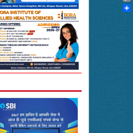
Cop
Link
Shar