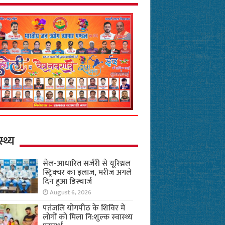
स्थ्य
सेल-आधारित सर्जरी से यूरिथ्रल
स्ट्रिक्चर का इलाज, मरीज अगले
दिन हुआ डिस्चार्ज
August 6, 2026
पतंजलि योगपीठ के शिविर में
लोगों को मिला नि:शुल्क स्वास्थ्य