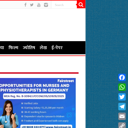
या
फिल्म
ज्योतिष
लेख
ई-पेपर
Fac
Wha
Twit
Tel
Emai