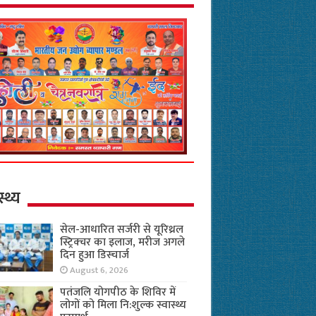
स्थ्य
सेल-आधारित सर्जरी से यूरिथ्रल
स्ट्रिक्चर का इलाज, मरीज अगले
दिन हुआ डिस्चार्ज
August 6, 2026
पतंजलि योगपीठ के शिविर में
लोगों को मिला नि:शुल्क स्वास्थ्य