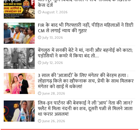
केस दर्ज
August 7, 2026
FIR के बाद भी गिरफ्तारी नहीं, पीड़ित महिलाओं ने डिप्टी
CM से लगाई न्याय की गुहार
July 13, 2026
बेंगलुरु में सनकी बेटे ने मां, नानी और बहनोई को काटा;
पड़ोसियों ने कमरे में किया बंद तो…
July 12, 2026
3 साल की ‘आजादी’ के लिए मंगेतर की बेरहम हत्या :
लोहागढ़ किले का खौफनाक सच, प्रेमी के साथ मिलकर
मंगेतर को खाई में धकेला!
June 28, 2026
लिव-इन पार्टनर की बेवफाई ने ली ‘आप’ नेता की जान?
फ्लैट में मिला नंदनी का शव, दूसरी पत्नी से मिलने जाता
था फरार असलम!
June 26, 2026