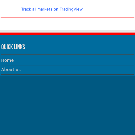
Track all markets on TradingView
Quick Links
Home
About us
Our Team
Privacy Policy
Contact us
धर्म/ज्योतिष
फिल्म
Join us on Facebook