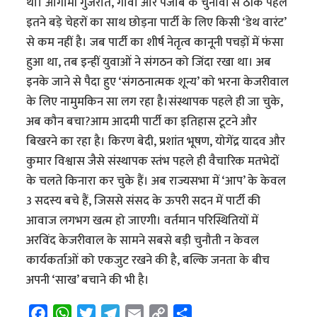
था। आगामी गुजरात, गोवा और पंजाब के चुनावों से ठीक पहले
इतने बड़े चेहरों का साथ छोड़ना पार्टी के लिए किसी ‘डेथ वारंट’
से कम नहीं है। जब पार्टी का शीर्ष नेतृत्व कानूनी पचड़ों में फंसा
हुआ था, तब इन्हीं युवाओं ने संगठन को जिंदा रखा था। अब
इनके जाने से पैदा हुए ‘संगठनात्मक शून्य’ को भरना केजरीवाल
के लिए नामुमकिन सा लग रहा है।संस्थापक पहले ही जा चुके,
अब कौन बचा?आम आदमी पार्टी का इतिहास टूटने और
बिखरने का रहा है। किरण बेदी, प्रशांत भूषण, योगेंद्र यादव और
कुमार विश्वास जैसे संस्थापक स्तंभ पहले ही वैचारिक मतभेदों
के चलते किनारा कर चुके हैं। अब राज्यसभा में ‘आप’ के केवल
3 सदस्य बचे हैं, जिससे संसद के ऊपरी सदन में पार्टी की
आवाज लगभग खत्म हो जाएगी। वर्तमान परिस्थितियों में
अरविंद केजरीवाल के सामने सबसे बड़ी चुनौती न केवल
कार्यकर्ताओं को एकजुट रखने की है, बल्कि जनता के बीच
अपनी ‘साख’ बचाने की भी है।
F
W
T
T
E
C
S