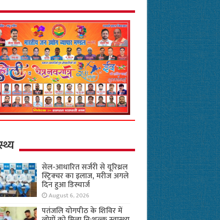
स्थ्य
सेल-आधारित सर्जरी से यूरिथ्रल
स्ट्रिक्चर का इलाज, मरीज अगले
दिन हुआ डिस्चार्ज
August 6, 2026
पतंजलि योगपीठ के शिविर में
लोगों को मिला नि:शुल्क स्वास्थ्य