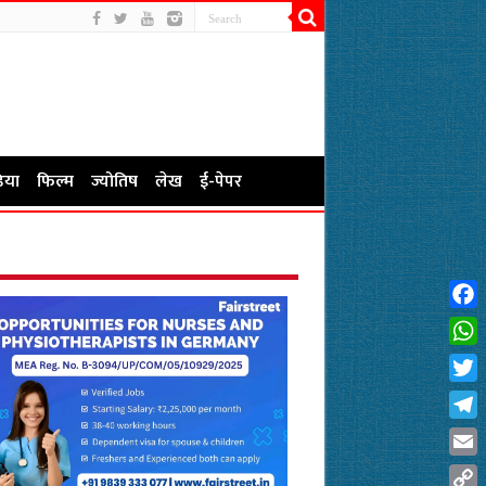
िया
फिल्म
ज्योतिष
लेख
ई-पेपर
Fac
Wha
Twit
Tel
Emai