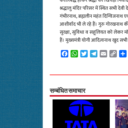
कतारबद्ध होकर श्रद्धा की खिचड़ी निव
श्रद्धालु मंदिर परिसर में स्थित सभी देवी
गंभीरनाथ, ब्रह्मलीन महंत दिग्विजनाथ ए
आशीर्वाद भी ले रहे हैं। गुरु गोरखनाथ की
सुरक्षा, सुविधा व सहूलियत को लेकर 
हैं। मुख्यमंत्री योगी आदित्यनाथ खुद सभी
F
W
T
T
E
C
a
h
w
e
m
o
c
a
i
l
a
p
e
t
t
e
i
y
b
s
t
g
l
L
o
A
e
r
i
सम्बंधित समाचार
o
p
r
a
n
k
p
m
k