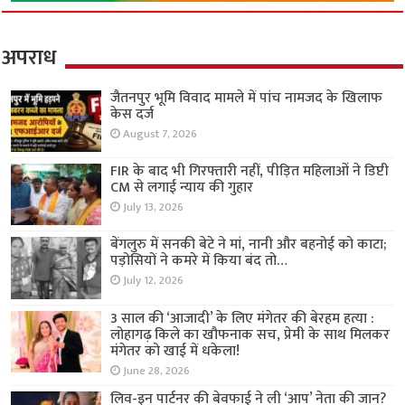
अपराध
जैतनपुर भूमि विवाद मामले में पांच नामजद के खिलाफ
केस दर्ज
August 7, 2026
FIR के बाद भी गिरफ्तारी नहीं, पीड़ित महिलाओं ने डिप्टी
CM से लगाई न्याय की गुहार
July 13, 2026
बेंगलुरु में सनकी बेटे ने मां, नानी और बहनोई को काटा;
पड़ोसियों ने कमरे में किया बंद तो…
July 12, 2026
3 साल की ‘आजादी’ के लिए मंगेतर की बेरहम हत्या :
लोहागढ़ किले का खौफनाक सच, प्रेमी के साथ मिलकर
मंगेतर को खाई में धकेला!
June 28, 2026
लिव-इन पार्टनर की बेवफाई ने ली ‘आप’ नेता की जान?