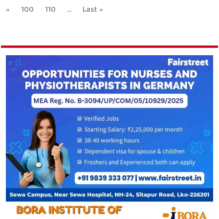
»
100
110
...
Last »