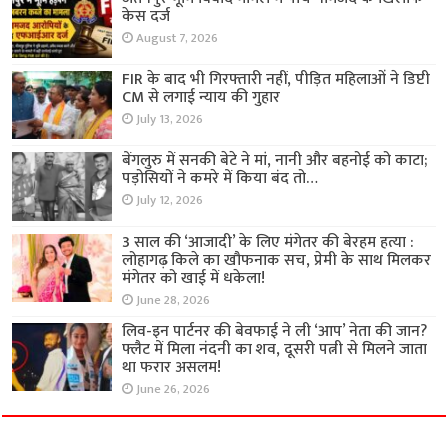
केस दर्ज
August 7, 2026
FIR के बाद भी गिरफ्तारी नहीं, पीड़ित महिलाओं ने डिप्टी
CM से लगाई न्याय की गुहार
July 13, 2026
बेंगलुरु में सनकी बेटे ने मां, नानी और बहनोई को काटा;
पड़ोसियों ने कमरे में किया बंद तो…
July 12, 2026
3 साल की ‘आजादी’ के लिए मंगेतर की बेरहम हत्या :
लोहागढ़ किले का खौफनाक सच, प्रेमी के साथ मिलकर
मंगेतर को खाई में धकेला!
June 28, 2026
लिव-इन पार्टनर की बेवफाई ने ली ‘आप’ नेता की जान?
फ्लैट में मिला नंदनी का शव, दूसरी पत्नी से मिलने जाता
था फरार असलम!
June 26, 2026