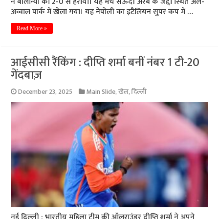
ने बोलोन्या को 2-0 से हराया। यह मैच सऊदी अरब के जेद्दा स्थित अल-
अव्वाल पार्क में खेला गया। यह नेपोली का इटैलियन सुपर कप में …
Read More »
आईसीसी रैंकिंग : दीप्ति शर्मा बनीं नंबर 1 टी-20
गेंदबाज़
December 23, 2025
Main Slide
,
खेल
,
दिल्ली
नई दिल्ली : भारतीय महिला टीम की ऑलराउंडर दीप्ति शर्मा ने अपने