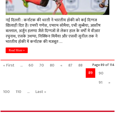
नई दिल्ली : कर्नाटक की धरती ने भारतीय हॉकी को कई दिग्गज
खिलाड़ी दिए हैं। एमपी गणेश, एमएम सोमैया, एबी सुब्बैया, आशीष
बल्लाल, अर्जुन हलप्पा जैसे दिग्गजों से लेकर हाल के वर्षों में वीआर
रघुनाथ, एसके उथप्पा, निक्किन थिमैया और एसवी सुनील तक ने
भारतीय हॉकी में कर्नाटक की मजबूत …
Read More »
« First
...
60
70
80
«
87
88
Page 89 of 114
89
90
91
»
100
110
...
Last »