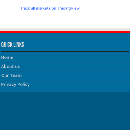
Track all markets on TradingView
Quick Links
Home
About us
Our Team
Privacy Policy
Contact us
धर्म/ज्योतिष
फिल्म
Join us on Facebook