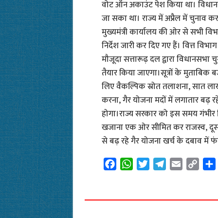
वोट ऑन अकाउंट पेश किया था। विधानस
जा सका था। राज्य में अप्रैल में चुना
मुख्यमंत्री कार्यालय की ओर से सभी विभ
निर्देश जारी कर दिए गए हैं। वित्त विभ
मौजूदा सत्तारूढ़ दल द्वारा विधानसभा च
तैयार किया जाएगा।सूत्रों के मुताबिक ब
लिए वैकल्पिक स्रोत तलाशना, सात लाख
करना, गैर योजना मदों में लगातार बढ़ रह
होगा।राज्य सरकार को इस समय गंभीर वित
खजाना एक ओर सीमित कर राजस्व, दूसर
से बढ़ रहे गैर योजना खर्च के दबाव में फ
F
W
T
T
E
C
a
h
w
e
m
o
c
a
i
l
a
p
e
t
t
e
i
y
b
s
t
g
l
L