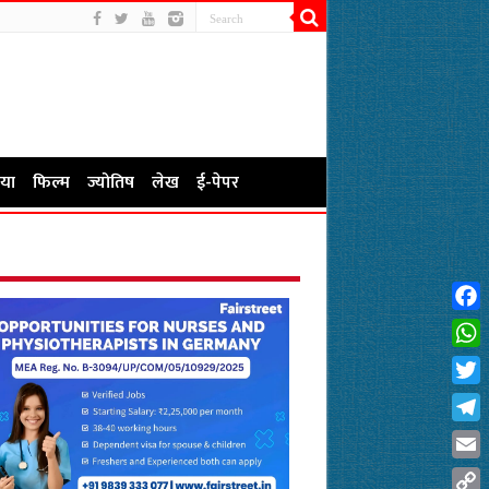
या
फिल्म
ज्योतिष
लेख
ई-पेपर
Fac
Wha
Twit
Tel
Emai