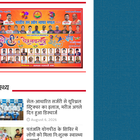
स्थ्य
सेल-आधारित सर्जरी से यूरिथ्रल
स्ट्रिक्चर का इलाज, मरीज अगले
दिन हुआ डिस्चार्ज
August 6, 2026
पतंजलि योगपीठ के शिविर में
लोगों को मिला नि:शुल्क स्वास्थ्य