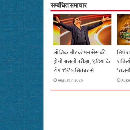
o
A
e
r
i
सम्बंधित समाचार
o
p
r
a
n
k
p
m
k
लॉजिक और कॉमन सेंस की
छिपे र
होगी असली परीक्षा, ‘इंडिया के
शक्तिय
टॉप 1%’ 5 सितंबर से
‘राजनं
August 7, 2026
Augu