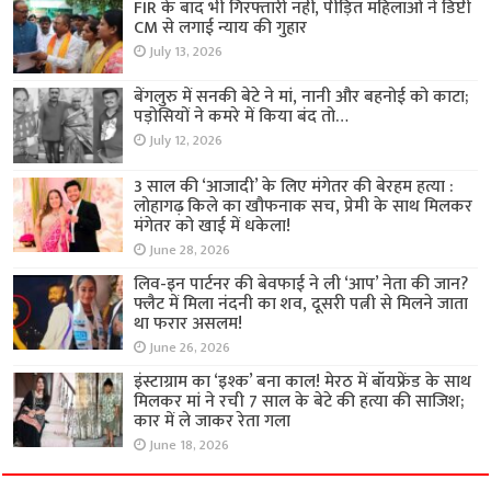
FIR के बाद भी गिरफ्तारी नहीं, पीड़ित महिलाओं ने डिप्टी
CM से लगाई न्याय की गुहार
July 13, 2026
बेंगलुरु में सनकी बेटे ने मां, नानी और बहनोई को काटा;
पड़ोसियों ने कमरे में किया बंद तो…
July 12, 2026
3 साल की ‘आजादी’ के लिए मंगेतर की बेरहम हत्या :
लोहागढ़ किले का खौफनाक सच, प्रेमी के साथ मिलकर
मंगेतर को खाई में धकेला!
June 28, 2026
लिव-इन पार्टनर की बेवफाई ने ली ‘आप’ नेता की जान?
फ्लैट में मिला नंदनी का शव, दूसरी पत्नी से मिलने जाता
था फरार असलम!
June 26, 2026
इंस्टाग्राम का ‘इश्क’ बना काल! मेरठ में बॉयफ्रेंड के साथ
मिलकर मां ने रची 7 साल के बेटे की हत्या की साजिश;
कार में ले जाकर रेता गला
June 18, 2026