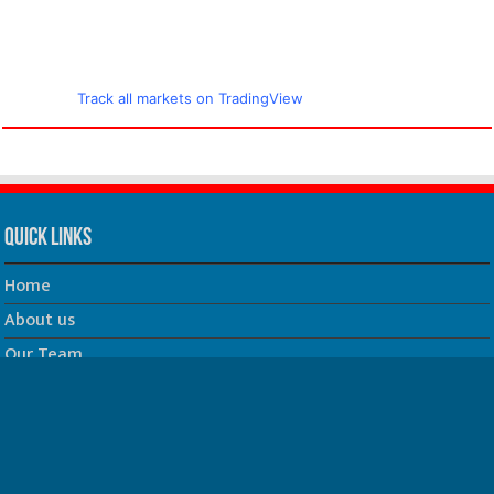
Track all markets on TradingView
Quick Links
Home
About us
Our Team
Privacy Policy
Contact us
धर्म/ज्योतिष
फिल्म