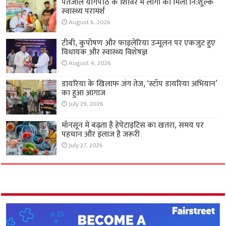
पतंजलि योगपीठ के शिविर में लोगों को मिला नि:शुल्क
स्वास्थ्य परामर्श
August 6, 2026
टीबी, कुपोषण और फाइलेरिया उन्मूलन पर एकजुट हुए
विधायक और स्वास्थ्य विशेषज्ञ
August 4, 2026
डायरिया के खिलाफ जंग तेज, ‘स्टॉप डायरिया अभियान’
का हुआ आगाज
July 29, 2026
मॉनसून में बढ़ता है हेपेटाइटिस का खतरा, समय पर
पहचान और इलाज है जरूरी
July 27, 2026