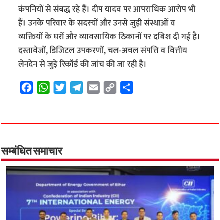
कंपनियों से संबद्ध रहे हैं। दीप यादव पर आपराधिक आरोप भी
हैं। उनके परिवार के सदस्यों और उनसे जुड़ी संस्थाओं व
व्यक्तियों के घरों और व्यावसायिक ठिकानों पर दबिश दी गई है।
दस्तावेजों, डिजिटल उपकरणों, चल-अचल संपत्ति व वित्तीय
लेनदेन से जुड़े रिकॉर्ड की जांच की जा रही है।
F
W
T
T
E
C
S
a
h
w
e
m
o
h
c
a
i
l
a
p
a
e
t
t
e
i
y
r
b
s
t
g
l
L
e
o
A
e
r
i
सम्बंधित समाचार
o
p
r
a
n
k
p
m
k