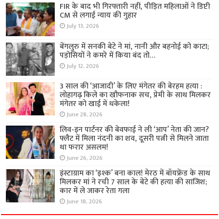
FIR के बाद भी गिरफ्तारी नहीं, पीड़ित महिलाओं ने डिप्टी
CM से लगाई न्याय की गुहार
July 13, 2026
बेंगलुरु में सनकी बेटे ने मां, नानी और बहनोई को काटा;
पड़ोसियों ने कमरे में किया बंद तो…
July 12, 2026
3 साल की ‘आजादी’ के लिए मंगेतर की बेरहम हत्या :
लोहागढ़ किले का खौफनाक सच, प्रेमी के साथ मिलकर
मंगेतर को खाई में धकेला!
June 28, 2026
लिव-इन पार्टनर की बेवफाई ने ली ‘आप’ नेता की जान?
फ्लैट में मिला नंदनी का शव, दूसरी पत्नी से मिलने जाता
था फरार असलम!
June 26, 2026
इंस्टाग्राम का ‘इश्क’ बना काल! मेरठ में बॉयफ्रेंड के साथ
मिलकर मां ने रची 7 साल के बेटे की हत्या की साजिश;
कार में ले जाकर रेता गला
June 18, 2026