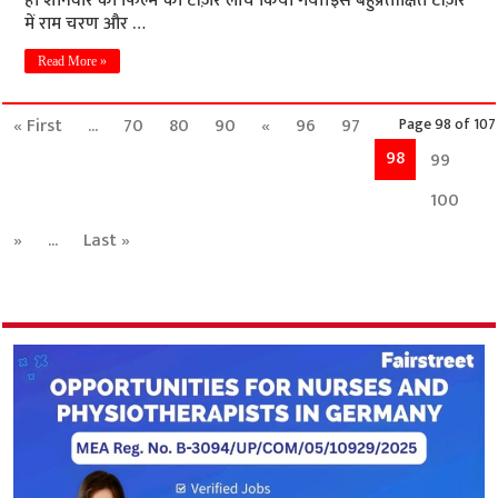
है। शनिवार को फिल्म का टीज़र लांच किया गया।इस बहुप्रतीक्षित टीज़र
में राम चरण और …
Read More »
« First
...
70
80
90
«
96
97
Page 98 of 107
98
99
100
»
...
Last »