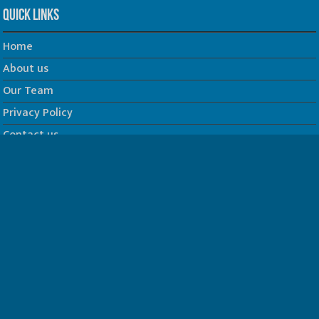
Quick Links
Home
About us
Our Team
Privacy Policy
Contact us
धर्म/ज्योतिष
फिल्म
Join us on Facebook
Follow us on Twitter
Website Developed by -
Prabhat Media Creations