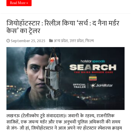
Read More »
जियोहॉटस्‍टार : रिलीज़ किया ‘सर्च : द नैना मर्डर
केस’ का ट्रेलर
September 25, 2025
अन्य प्रदेश
,
उत्तर प्रदेश
,
फिल्म
लखनऊ (टेलीस्कोप टुडे संवाददाता)। जवानी के रहस्य, राजनीतिक
साजिशें, एक जघन्‍य मर्डर और एक अनुभवी पुलिस अधिकारी की समय
से जंग- जी हां, जियोहॉटस्टार ने आज अपने नए हॉटस्टार स्पेशल्स क्राइम