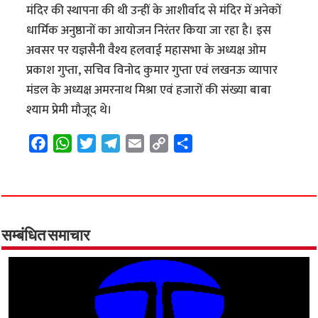
मंदिर की स्थापना की थी उन्हीं के आशीर्वाद से मंदिर में अनेकों
धार्मिक अनुष्ठानों का आयोजन निरंतर किया जा रहा है। इस
अवसर पर यज्ञसैनी वैश्य हलवाई महासभा के अध्यक्ष ओम
प्रकाश गुप्ता, सचिव विनोद कुमार गुप्ता एवं लखनऊ व्यापार
मंडल के अध्यक्ष अमरनाथ मिश्रा एवं हजारों की संख्या बाबा
श्याम प्रेमी मौजूद थे।
F
W
T
T
E
C
S
a
h
w
e
m
o
h
c
a
i
l
a
p
a
e
t
t
e
i
y
r
b
s
t
g
l
L
e
o
A
e
r
i
सम्बंधित समाचार
o
p
r
a
n
k
p
m
k