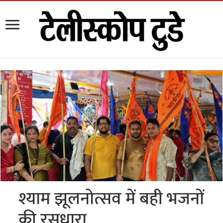
श्याम झूलनोत्सव में बही भजनों
की रसधारा