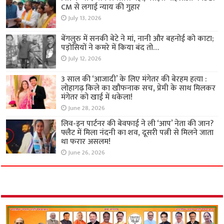
CM से लगाई न्याय की गुहार
July 13, 2026
बेंगलुरु में सनकी बेटे ने मां, नानी और बहनोई को काटा;
पड़ोसियों ने कमरे में किया बंद तो…
July 12, 2026
3 साल की ‘आजादी’ के लिए मंगेतर की बेरहम हत्या :
लोहागढ़ किले का खौफनाक सच, प्रेमी के साथ मिलकर
मंगेतर को खाई में धकेला!
June 28, 2026
लिव-इन पार्टनर की बेवफाई ने ली ‘आप’ नेता की जान?
फ्लैट में मिला नंदनी का शव, दूसरी पत्नी से मिलने जाता
था फरार असलम!
June 26, 2026