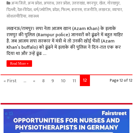
अन्य जिले
,
अन्य प्रदेश
,
अपराध
,
उत्तर प्रदेश
,
उत्तराखंड
,
कानपुर
,
खेल
,
गोरखपुर
,
दिल्ली
,
देश-विदेश
,
धर्म/ज्योतिष
,
प्रदेश
,
फिल्म
,
बनारस
,
राजनीति
,
लखनऊ
,
व्यापार
,
सोशलमीडिया
,
स्वास्थ्य
लखनऊ/रामपुर। सपा नेता आजम खान (Azam Khan) के इलाके
रामपुर की पुलिस (Rampur police) जानवरों को ढूंढने में बहुत माहिर
है. जब आजम सपा सरकार में मंत्री थे तो उनकी खोई भैंसों (Azam
Khan’s buffalo) को ढूंढने में इलाके की पुलिस ने दिन-रात एक कर
दिया था और उन्हें ढूंढ …
Read More »
12
« First
...
«
8
9
10
11
Page 12 of 12