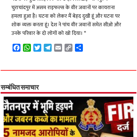
चुराचांदपुर में असम राइफल्स के वीर जवानों पर कायराना
हमला हुआ है। घटना को लेकर मैं बेहद दुखी हूं और घटना पर
शोक व्यक्त करता हूं। देश ने पांच वीर जवानों समेत सीओ और
उनके परिवार के दो लोगों को खो दिया। “
F
W
T
T
E
C
S
a
h
w
e
m
o
h
c
a
i
l
a
p
a
e
t
t
e
i
y
r
b
s
t
g
l
L
e
o
A
e
r
i
सम्बंधित समाचार
o
p
r
a
n
k
p
m
k