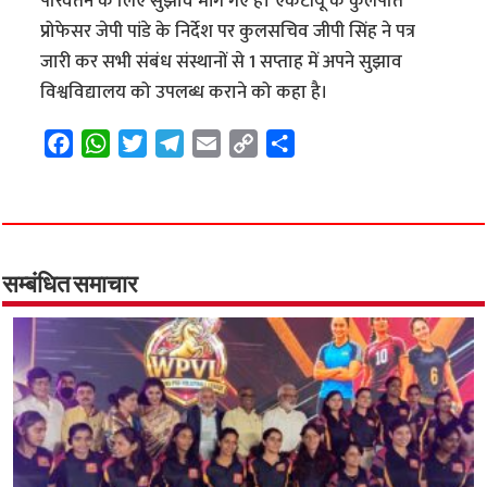
परिवर्तन के लिए सुझाव मांगे गए हैं। एकेटीयू के कुलपति
प्रोफेसर जेपी पांडे के निर्देश पर कुलसचिव जीपी सिंह ने पत्र
जारी कर सभी संबंध संस्थानों से 1 सप्ताह में अपने सुझाव
विश्वविद्यालय को उपलब्ध कराने को कहा है।
F
W
T
T
E
C
S
a
h
w
e
m
o
h
c
a
i
l
a
p
a
e
t
t
e
i
y
r
b
s
t
g
l
L
e
o
A
e
r
i
सम्बंधित समाचार
o
p
r
a
n
k
p
m
k