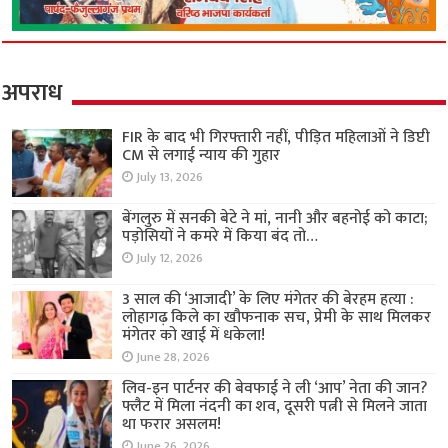
अपराध
FIR के बाद भी गिरफ्तारी नहीं, पीड़ित महिलाओं ने डिप्टी
CM से लगाई न्याय की गुहार
July 13, 2026
बेंगलुरु में सनकी बेटे ने मां, नानी और बहनोई को काटा;
पड़ोसियों ने कमरे में किया बंद तो…
July 12, 2026
3 साल की ‘आजादी’ के लिए मंगेतर की बेरहम हत्या :
लोहागढ़ किले का खौफनाक सच, प्रेमी के साथ मिलकर
मंगेतर को खाई में धकेला!
June 28, 2026
लिव-इन पार्टनर की बेवफाई ने ली ‘आप’ नेता की जान?
फ्लैट में मिला नंदनी का शव, दूसरी पत्नी से मिलने जाता
था फरार असलम!
June 26, 2026