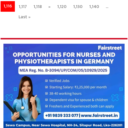
1,116
1,117
1,118
»
1,120
1,130
1,140
...
Last »