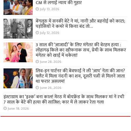
अपराध
FIR के बाद भी गिरफ्तारी नहीं, पीड़ित महिलाओं ने डिप्टी
CM से लगाई न्याय की गुहार
July 13, 2026
बेंगलुरु में सनकी बेटे ने मां, नानी और बहनोई को काटा;
पड़ोसियों ने कमरे में किया बंद तो…
July 12, 2026
3 साल की ‘आजादी’ के लिए मंगेतर की बेरहम हत्या :
लोहागढ़ किले का खौफनाक सच, प्रेमी के साथ मिलकर
मंगेतर को खाई में धकेला!
June 28, 2026
लिव-इन पार्टनर की बेवफाई ने ली ‘आप’ नेता की जान?
फ्लैट में मिला नंदनी का शव, दूसरी पत्नी से मिलने जाता
था फरार असलम!